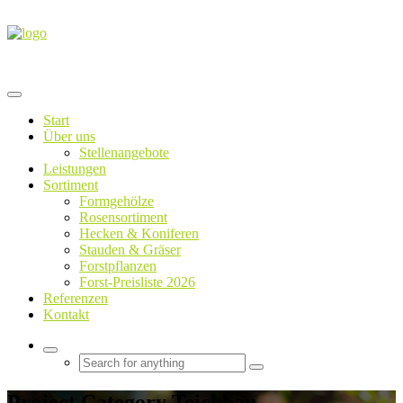
Start
Über uns
Stellenangebote
Leistungen
Sortiment
Formgehölze
Rosensortiment
Hecken & Koniferen
Stauden & Gräser
Forstpflanzen
Forst-Preisliste 2026
Referenzen
Kontakt
Project Category Teichbau